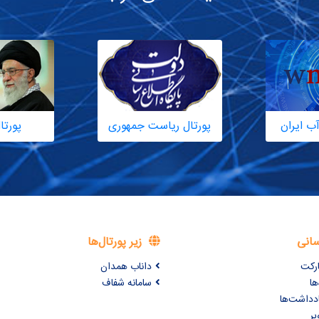
ب ایران
پورتال ریاست جمهوری
پورتا
سانی
زیر پورتال‌ها
ارکت
داناب همدان
ها
سامانه شفاف
ادداشت‌ها
یر