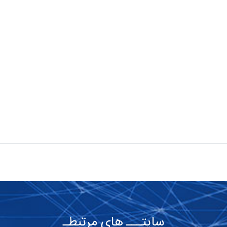
سایتـــ های مرتبطـ