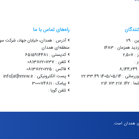
کنندگان
راه‌های تماس با ما
ن : 29
آدرس : همدان، خیابان جهاد، شرکت سه
ید همزمان : 1483
منطقه‌ای همدان
2,50
کدپستی : 6515914481
 :
تلفن : 08138220737
8
فاکس : 08138220225
1405/05/14 22:33:49
پست الکترونیکی : info[at]hmrw.ir
پیامک : 300074811
تلفن گویا :
ی همدان است.