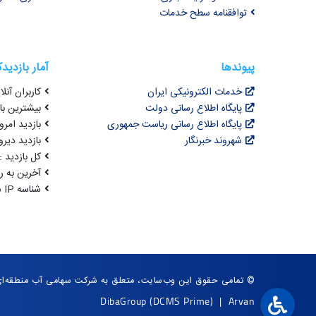
توافقنامه سطح خدمات
پیوندها
آمار بازدید
خدمات الکترونیکی ایران
کاربران آنلای
پایگاه اطلاع رسانی دولت
بیشترین بازد
پایگاه اطلاع رسانی ریاست جمهوری
بازدید امروز : 7
شهروند خبرنگار
بازدید دیروز
کل بازدید : ,144,249
آخرین به روزرسانی : 
شناسه IP شما : 216.73.217.142
© تمامی حقوق این وب‌سایت، متعلق به شرکت سهامی آب منطقه‌ا
DibaGroup
(DCMS Prime)
|
Arvan