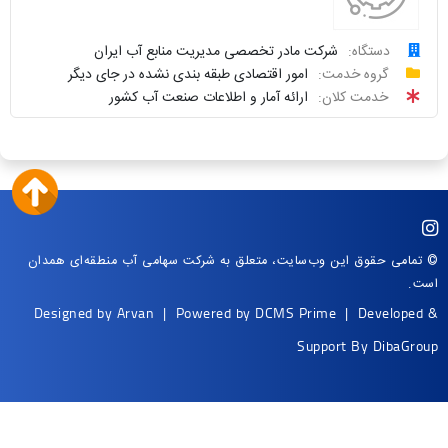
سوالات
نحوه
متداول
ارائه
دستگاه:
شرکت مادر تخصصی مدیریت منابع آب ایران
درخواست
گروه خدمت:
امور اقتصادی طبقه بندی نشده در جای دیگر
سامانه
توافقنامه
خدمت کلان:
ارائه آمار و اطلاعات صنعت آب کشور
خدمات
پیگیری
دولت
شناسنامه
واحد
نظرسنجی
پاسخگو
سوالات
نحوه
متداول
ارائه
© تمامی حقوق این وب‌سایت، متعلق به شرکت سهامی آب منطقه‌ای همدان
است.
سامانه
توافقنامه
Designed by
Arvan
| Powered by
DCMS Prime
| Developed &
خدمات
دولت
شناسنامه
Support By
DibaGroup
نظرسنجی
سوالات