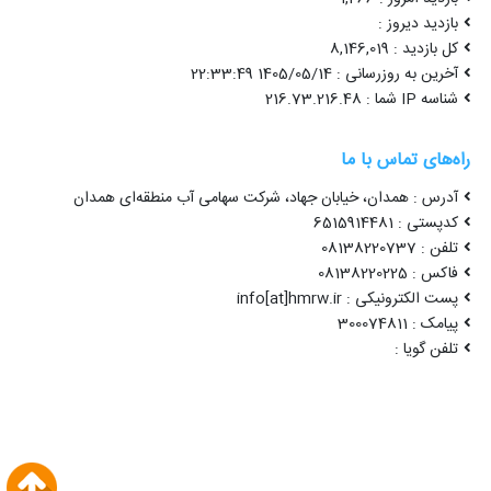
بازدید دیروز :
کل بازدید : 8,146,019
آخرین به روزرسانی : 1405/05/14 22:33:49
شناسه IP شما : 216.73.216.48
راه‌های تماس با ما
آدرس : همدان، خیابان جهاد، شرکت سهامی آب منطقه‌ای همدان
کدپستی : 6515914481
تلفن : 08138220737
فاکس : 08138220225
پست الکترونیکی : info[at]hmrw.ir
پیامک : 300074811
تلفن گویا :