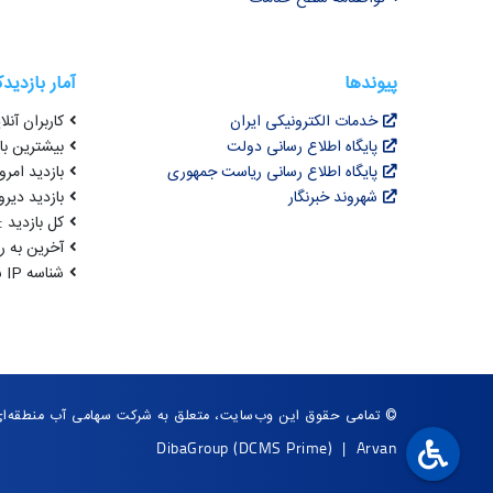
پیوندها
آمار بازدید
خدمات الکترونیکی ایران
کاربران آنلای
پایگاه اطلاع رسانی دولت
بیشترین بازد
پایگاه اطلاع رسانی ریاست جمهوری
بازدید امروز : 5
شهروند خبرنگار
بازدید دیروز
کل بازدید : ,145,588
آخرین به روزرسانی : 
شناسه IP شما : 216.73.217.36
© تمامی حقوق این وب‌سایت، متعلق به شرکت سهامی آب منطقه‌ا
DibaGroup
(DCMS Prime)
|
Arvan