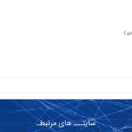
سایتـــ های مرتبطـ