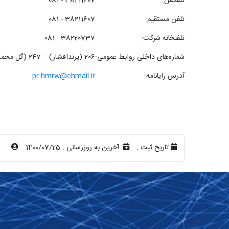
تلفکس:
38211607 - 081
تلفن مستقیم:
38211607 - 081
تلفنخانه شرکت:
38220737 - 081
شماره‌های داخلی روابط عمومی:
206 (پرندافشار) – 247 (گل محمدی )
آدرس رایانامه:
pr.hmrw@chmail.ir
تاریخ ثبت :
آخرین به روزرسانی :
1400/07/25