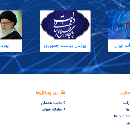
ب ایران
پورتال ریاست جمهوری
پورتا
سانی
زیر پورتال‌ها
ارکت
داناب همدان
ها
سامانه شفاف
ادداشت‌ها
یر