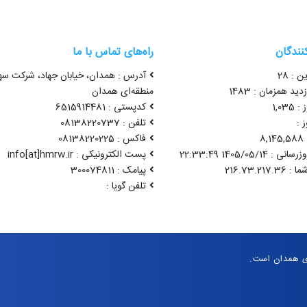
کنندگان
راه‌های تماس با ما
ن : 28
آدرس : همدان، خیابان جهاد، شرکت سه
ید همزمان : 1483
منطقه‌ای همدان
1,03
کدپستی : 6515914481
 :
تلفن : 08138220737
8
فاکس : 08138220225
1405/05/14 22:33:49
پست الکترونیکی : info[at]hmrw.ir
پیامک : 300074811
تلفن گویا :
ی همدان است.