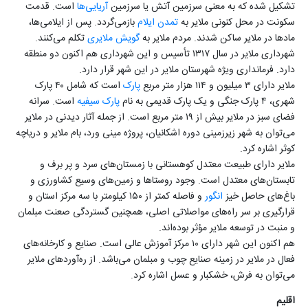
تشکیل شده که به معنی سرزمین آتش یا سرزمین
آریایی‌ها
است. قدمت
سکونت در محل کنونی ملایر به
تمدن ایلام
بازمی‌گردد. پس از ایلامی‌ها،
مادها در ملایر ساکن شدند. مردم ملایر به
گویش ملایری
تکلم می‌کنند.
شهرداری ملایر در سال ۱۳۱۷ تأسیس و این شهرداری هم اکنون دو منطقه
دارد. فرمانداری ویژه شهرستان ملایر در این شهر قرار دارد.
ملایر دارای ۳ میلیون و ۱۱۴ هزار متر مربع
پارک
است که شامل ۴۰ پارک
شهری، ۴ پارک جنگی و یک پارک قدیمی به نام
پارک سیفیه
است. سرانه
فضای سبز در ملایر بیش از ۱۹ متر مربع است. از جمله آثار دیدنی در ملایر
می‌توان به شهر زیرزمینی دوره اشکانیان، پروژه مینی ورد، بام ملایر و دریاچه
کوثر اشاره کرد.
ملایر دارای طبیعت معتدل کوهستانی با زمستان‌های سرد و پر برف و
تابستان‌های معتدل است. وجود روستاها و زمین‌های وسیع کشاورزی و
باغ‌های حاصل خیز
انگور
و فاصله کمتر از ۱۵۰ کیلومتر با سه مرکز استان‌ و
قرارگیری بر سر راه‌های مواصلاتی اصلی، همچنین گستردگی صعنت مبلمان
و منبت در توسعه ملایر مؤثر بوده‌اند.
هم اکنون این شهر دارای ۱۰ مرکز آموزش عالی است. صنایع و کارخانه‌های
فعال در ملایر در زمینه صنایع چوب و مبلمان می‌باشد. از ره‌آوردهای ملایر
می‌توان به فرش، خشکبار و عسل اشاره کرد.
اقلیم