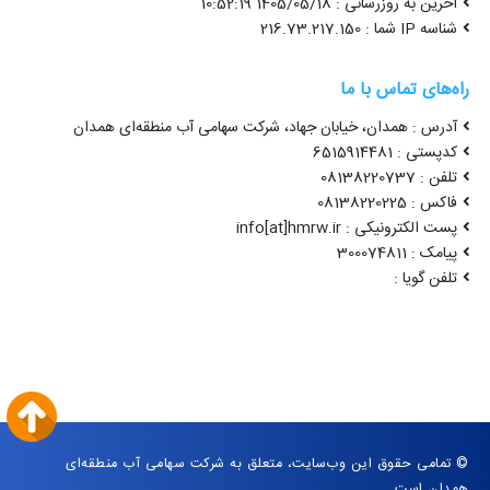
آخرین به روزرسانی : 1405/05/18 10:52:19
شناسه IP شما : 216.73.217.150
راه‌های تماس با ما
آدرس : همدان، خیابان جهاد، شرکت سهامی آب منطقه‌ای همدان
کدپستی : 6515914481
تلفن : 08138220737
فاکس : 08138220225
پست الکترونیکی : info[at]hmrw.ir
پیامک : 300074811
تلفن گویا :
© تمامی حقوق این وب‌سایت، متعلق به شرکت سهامی آب منطقه‌ای
همدان است.