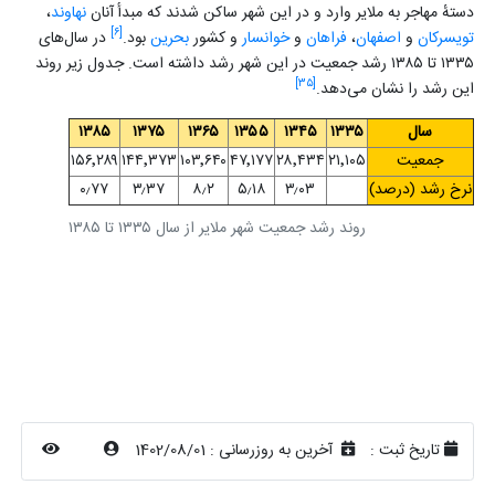
دستهٔ مهاجر به ملایر وارد و در این شهر ساکن شدند که مبدأ آنان
نهاوند
،
[۶]
تویسرکان
و
اصفهان
،
فراهان
و
خوانسار
و کشور
بحرین
بود.
در سال‌های
۱۳۳۵ تا ۱۳۸۵ رشد جمعیت در این شهر رشد داشته است. جدول زیر روند
[۳۵]
این رشد را نشان می‌دهد.
سال
۱۳۳۵
۱۳۴۵
۱۳۵۵
۱۳۶۵
۱۳۷۵
۱۳۸۵
جمعیت
۲۱٬۱۰۵
۲۸٬۴۳۴
۴۷٬۱۷۷
۱۰۳٬۶۴۰
۱۴۴٬۳۷۳
۱۵۶٬۲۸۹
نرخ رشد (درصد)
۳٫۰۳
۵٫۱۸
۸٫۲
۳٫۳۷
۰٫۷۷
روند رشد جمعیت شهر ملایر از سال ۱۳۳۵ تا ۱۳۸۵
تاریخ ثبت :
آخرین به روزرسانی :
1402/08/01