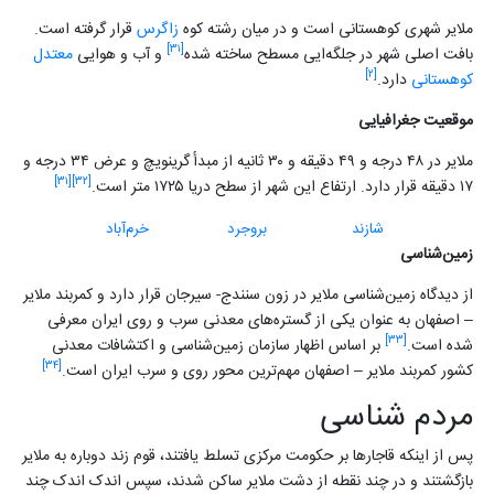
ملایر شهری کوهستانی است و در میان رشته کوه
زاگرس
قرار گرفته است.
[۳۱]
بافت اصلی شهر در جلگه‌ایی مسطح ساخته شده
و آب و هوایی
معتدل
[۲]
کوهستانی
دارد.
موقعیت جغرافیایی
ملایر در ۴۸ درجه و ۴۹ دقیقه و ۳۰ ثانیه از مبدأ گرینویچ و عرض ۳۴ درجه و
[۳۱]
[۳۲]
۱۷ دقیقه قرار دارد. ارتفاع این شهر از سطح دریا ۱۷۲۵ متر است.
شازند
بروجرد
خرم‌آباد
زمین‌شناسی
از دیدگاه زمین‌شناسی ملایر در زون سنندج- سیرجان قرار دارد و کمربند ملایر
– اصفهان به عنوان یکی از گستره‌های معدنی سرب و روی ایران معرفی
[۳۳]
شده است.
بر اساس اظهار سازمان زمین‌شناسی و اکتشافات معدنی
[۳۴]
کشور کمربند ملایر – اصفهان مهم‌ترین محور روی و سرب ایران است.
مردم شناسی
پس از اینکه قاجارها بر حکومت مرکزی تسلط یافتند، قوم زند دوباره به ملایر
بازگشتند و در چند نقطه از دشت ملایر ساکن شدند، سپس اندک اندک چند