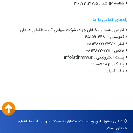
شناسه IP شما : 216.73.217.5
راه‌های تماس با ما
آدرس : همدان، خیابان جهاد، شرکت سهامی آب منطقه‌ای همدان
کدپستی : 6515914481
تلفن : 08138220737
فاکس : 08138220225
پست الکترونیکی : info[at]hmrw.ir
پیامک : 300074811
تلفن گویا :
© تمامی حقوق این وب‌سایت، متعلق به شرکت سهامی آب منطقه‌ای
همدان است.