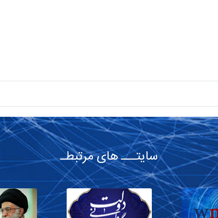
سایتـــ های مرتبطـ