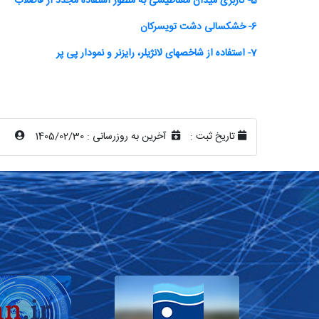
5- کاربری میدان مغناطیسی به منظور استفاده مجدد از فاضلاب
6- خشکسالی دشت تویسرکان
7- استفاده از شاخصهای لانژیلر، رایزنر و نمودار پی پر
تاریخ ثبت :
آخرین به روزرسانی :
1405/02/30