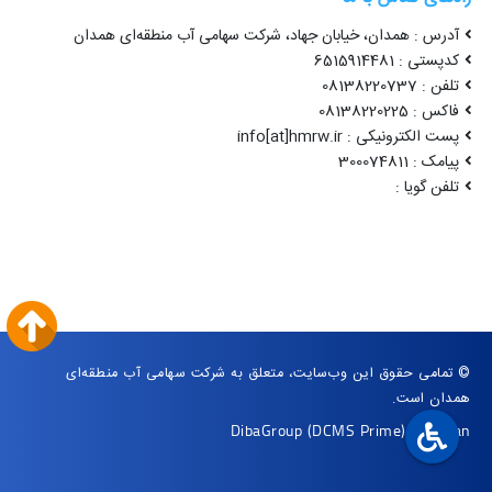
آدرس : همدان، خیابان جهاد، شرکت سهامی آب منطقه‌ای همدان
کدپستی : 6515914481
تلفن : 08138220737
فاکس : 08138220225
پست الکترونیکی : info[at]hmrw.ir
پیامک : 300074811
تلفن گویا :
© تمامی حقوق این وب‌سایت، متعلق به شرکت سهامی آب منطقه‌ای
همدان است.
DibaGroup
(DCMS Prime)
|
Arvan