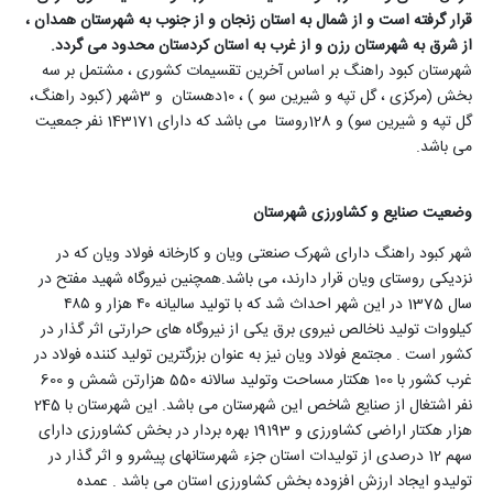
قرار گرفته است و از شمال به استان زنجان و از جنوب به شهرستان همدان ،
از شرق به شهرستان رزن و از غرب به استان کردستان محدود می گردد.
شهرستان کبود راهنگ بر اساس آخرین تقسیمات کشوری ، مشتمل بر سه
بخش (مرکزی ، گل تپه و شیرین سو ) ، 10دهستان و 3شهر (کبود راهنگ،
گل تپه و شیرین سو) و 128روستا می باشد که دارای 143171 نفر جمعیت
می باشد.
وضعیت صنایع و کشاورزی شهرستان
شهر کبود راهنگ دارای شهرک صنعتی ویان و کارخانه فولاد ویان که در
نزدیکی روستای ویان قرار دارند، می باشد.همچنین نیروگاه شهید مفتح در
سال 1375 در این شهر احداث شد که با تولید سالیانه ۴۰ هزار و ۴۸۵
کیلووات تولید ناخالص نیروی برق یکی از نیروگاه های حرارتی اثر گذار در
کشور است . مجتمع فولاد ویان نیز به عنوان بزرگترین تولید کننده فولاد در
غرب کشور با 100 هکتار مساحت وتولید سالانه 550 هزارتن شمش و 600
نفر اشتغال از صنایع شاخص این شهرستان می باشد. این شهرستان با 245
هزار هکتار اراضی کشاورزی و 19193 بهره بردار در بخش کشاورزی دارای
سهم 12 درصدی از تولیدات استان جزء شهرستانهای پیشرو و اثر گذار در
تولیدو ایجاد ارزش افزوده بخش کشاورزی استان می باشد . عمده