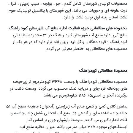
محصولات تولیدی شهرستان شامل گندم ، جو ، یونجه ، سیب زمینی ، کلزا ،
ذرت علوفه ای و حبوبات می باشد. این شهرستان با پتانسیل تولیدیک سوم
غلات استان رتبه اول تولید غلات را دارد.
محدوده های مطالعاتی حوزه فعالیت اداره منابع آب شهرستان کبود راهنگ
منابع آبی اداره منابع آب شهرستان کبود راهنگ در 3 محدوده مطالعاتی
کبودرآهنگ ؛ قروه-دهگلان و گل تپه- زرین آباد قرار دارد که در هر یک از
محدوده های مطالعاتی به اختصار معرفی می گردد.
محدودة مطالعاتی کبودراهنگ
محدوده مطالعاتی کبودراهنگ با وسعت 3448 کیلومترمربع از زیرحوضه
های رودخانه قره چای و دریاچه نمک محسوب می گردد. وسعت دشت در
برگیرنده آبخوان اصلی5/ 1186 کیلومترمربع می باشد
.
بمنظور کنترل کمی و کیفی منابع آب زیرزمینی (آبخوان) ماهیانه سطح آب 51
حلقه چاه مشاهده ای و آبدهی 41 منبع آب انتخابی شامل چاه , چشمه و
قنات اندازه گیری می گردد. متوسط بارشهای جوی بر اساس آمار
ایستگاههای موجود 325 میلی متر می باشد. میزان تخلیه منابع آب