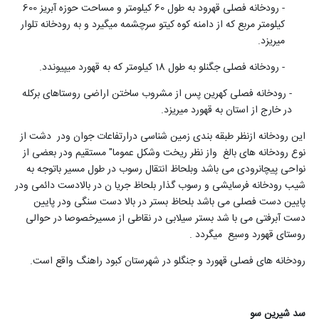
- رودخانه فصلی قهرود به طول 60 کیلومتر و مساحت حوزه آبریز 600
کیلومتر مربع که از دامنه کوه کیتو سرچشمه می‎گیرد و به رودخانه تلوار
می‎ریزد.
- رودخانه فصلی جگنلو به طول 18 کیلومتر که به قهورد می‎پیوندد.
- رودخانه فصلی کهرین پس از مشروب ساختن اراضی روستاهای برکله
در خارج از استان به قهورد می‎ریزد.
این رودخانه ازنظر طبقه بندی زمین شناسی درارتفاعات جوان ودر دشت از
نوع رودخانه های بالغ واز نظر ریخت وشکل عموما" مستقیم ودر بعضی از
نواحی پیچانرودی می باشد وبلحاظ انتقال رسوب در طول مسیر باتوجه به
شیب رودخانه فرسایشی و رسوب گذار بلحاظ جریا ن در بالادست دائمی ودر
پایین دست فصلی می باشد بلحاظ بستر در بالا دست سنگی ودر پایین
دست آبرفتی می با شد بستر سیلابی در نقاطی از مسیرخصوصا در حوالی
روستای قهورد وسیع میگردد .
رودخانه های فصلی قهورد و جنگلو در شهرستان کبود راهنگ واقع است.
سد شیرین سو