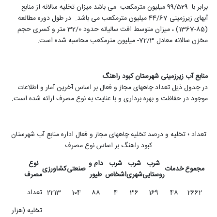
برابر با 99/529 میلیون مترمکعب می باشد.میزان تخلیه سالانه از منابع
آبهای زیرزمینی 44/67 میلیون مترمکعب می باشد. در طول دوره مطالعه
(85-1367) ، میزان متوسط افت سالیانه حدود 32/0 متر و کسری حجم
مخزن سالانه معادل 72/3- میلیون مترمکعب محاسبه شده است
.
منابع آب زیرزمینی شهرستان کبود راهنگ
در جدول ذیل تعداد چاههای مجاز و فعال بر اساس آخرین آمار و اطلاعات
موجود در حفاظت و بهره برداری و با عنایت به نوع مصرف ارائه شده است.
تعداد ؛ تخلیه و درصد تخلیه چاههای مجاز و فعال اداره منابع آب شهرستان
کبود راهنگ بر اساس نوع مصرف
شرب
شرب
شرب
دام و
نوع
مجموع
خدمات
صنعتی
کشاورزی
روستایی
شهری
اشخاص
طیور
مصرف
2662
48
169
36
4
88
104
2213
تعداد
تخلیه (هزار