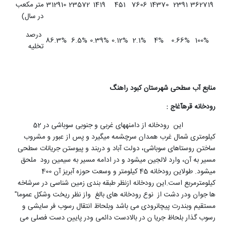
362719
2391
14370
7606
451
1419
23572
312910
متر مکعب
در سال)
درصد
86.3%
6.5%
0.39%
0.12%
2.1%
4%
0.66%
100%
تخلیه
منابع آب سطحی شهرستان کبود راهنگ
رودخانه قره‎آغاج :
این رودخانه از دامنه‎های غربی و جنوبی سوباشی در 52
کیلومتری شمال غرب همدان سرچشمه می‎گیرد و پس از عبور و مشروب
ساختن روستاهای سوباشی، دولت آباد و دربند و پیوستن جریانات سطحی
مسیر به آن، وارد لالجین می‎شود و در ادامه مسیر به سیمین رود ملحق
می‎شود. طول‏این رودخانه 45 کیلومتر و وسعت حوزه ‏آبریز آن 400
کیلومتر‏مربع است.این رودخانه ازنظر طبقه بندی زمین شناسی در سرشاخه
ها جوان ودر دشت از نوع رودخانه های بالغ واز نظر ریخت وشکل عموما"
مستقیم وبندرت پیچانرودی می باشد وبلحاظ انتقال رسوب فر سایشی و
رسوب گذار بلحاظ جریا ن در بالادست دائمی ودر پایین دست فصلی می