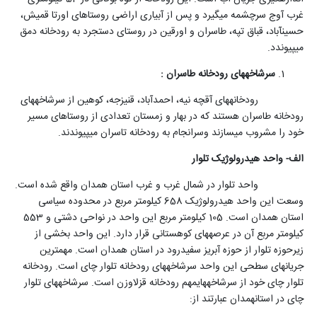
غرب آوج سرچشمه می‎گیرد و پس از آبیاری اراضی روستاهای اورتا قمیش،
حسین‎آباد، قباق تپه، طاسران و اورقین در روستای دستجرد به رودخانه دمق
می‎پیوندد.
سرشاخه‎های رودخانه طاسران :
رودخانه‎های آقچه نیه، احمدآباد، قنیزجه، کوهین از سرشاخه‎های
رودخانه طاسران هستند که در بهار و زمستان تعدادی از روستاهای مسیر
خود را مشروب می‎سازند وسرانجام به رودخانه تاسران می‎پیوندند.
الف- واحد هیدرولوژیک تلوار
واحد تلوار در شمال غرب و غرب استان همدان واقع شده است.
وسعت این واحد هیدرولوژیک 658 کیلومتر مربع در محدوده سیاسی
استان همدان است. 105 کیلومتر مربع این واحد در نواحی دشتی و 553
کیلومتر مربع آن در عرصه‎های کوهستانی قرار دارد. این واحد بخشی از
زیرحوزه تلوار از حوزه آبریز سفیدرود در استان همدان است. مهمترین
جریان‎های سطحی این واحد سرشاخه‎های رودخانه تلوار چای است. رودخانه
تلوار چای خود از سرشاخه‎های‏مهم رودخانه قزل‏اوزن است. سرشاخه‎های‏ تلوار
چای در استان‏همدان عبارتند از: