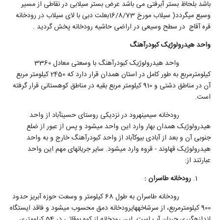
باشد بلحاظ بستر آبرفتی می باشد عرض بستر سیلابی در نقاطی از مسیر
وسیع میگردد( سیلاب مورخ 16/8/73بعلت دبی با لای سیلاب در رودخانه
قره آقاج در سطح وسیعی در اراضی حاشیه رودخانه پخش گردید .
واحد هیدرولوژیک کبودرآهنگ
واحد هیدرولوژیک کبودرآهنگ با وسعتی معادل 3360
کیلومترمربع به طور کامل در استان همدان قرار دارد که 2450 کیلومتر مربع
آن در مناطق دشتی و 910 کیلومتر مربع بقیه در مناطق کوهستانی قرار گرفته
است.
رودخانه سیمینه‎رود در نزدیکی روستای حسین‎آباد از واحد
هیدرولوژیک همدان بهار وارد این واحد می‎شود و پس از عبور از ضلع
جنوبی آن و بعد از آبادی بیوک‎آباد از واحد کبودرآهنگ خارج و به واحد
هیدرولوژیک قهاوند - قروه وارد می‎شود. سایر جریان‎های مهم این واحد
عبارتند از:
رودخانه طاسران :
رودخانه طاسران به طول 68 کیلومتر و وسعت حوزه آبریز حدود
900 کیلومترمربع، از سرشاخه‎های‏رودخانه دمق محسوب می‎شود و فاقد ایستگاه
اندازه‎گیری جریان آب است. این رودخانه از کوه بو‎قاتی در 54 کیلومتری