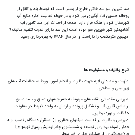
سد شیرین سو سد خاکی خارج از بستر است که توسط بند و کانال از
روخانه حسین آباد آبگیری می شود و در حیطه فعالیت اداره منابع آب
شهرستان کبود راهنگ قرار دارد. هدف از احداث این سد تامین آب
آشامیدنی شهر شیرین سو بوده است
.
این سد دارای قدرت تنظیم سالیانه9
میلیون مترمکعب را داراست و در سال 1384 به بهره‌برداری رسید.
شرح وظایف و مسئولیت ها
•
تهیه برنامه های لازم جهت نظارت و انجام امور مربوط به حفاظت آب های
زیرزمینی و سطحی
.
•
بررسی مقدماتی تقاضاهای مربوط به حفر چاههای عمیق و نیمه عمیق
براساس قانون آب و تشکیل پرونده و ارسال به واحد ذیربط در معاونت
حفاظت و بهره برداری
.
•
بررسی و نظارت بر فعالیت شرکتهای حفاری و( استقرار دستگاه , نصب لوله
جدار , نمونه برداری , توسعه و شستشوی چاه, آزمایش پمپاژ, تهیه
Log
چاه)وجلوگیری از عملیات حفاری غیر مجاز
.