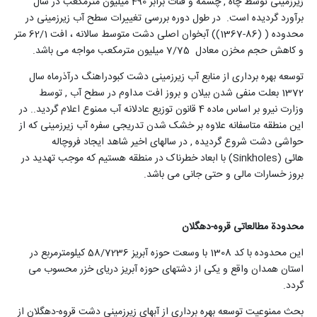
زیرزمینی توسط چاه , چشمه و قنات برابر 490 میلیون مترمکعب در سال
برآورد گردیده است. در طول دوره بررسی تغییرات سطح آب زیرزمینی در
محدوده ( (86-1367)) آبخوان اصلی دشت متوسط سالانه ، افت 62/1 متر
و کاهش حجم مخزن معادل 7/75 میلیون مترمکعب مواجه می باشد
.
توسعه بهره برداری از منابع آب زیرزمینی دشت کبودراهنگ درآذرماه سال
1372 بعلت منفی شدن بیلان و بروز افت مداوم در سطح آب , توسط
وزارت نیرو بر اساس ماده 4 قانون توزیع عادلانه آب ممنوع اعلام گردید.. در
این منطقه متاسفانه علاوه بر خشک شدن تدریجی سفره آب زیرزمینی که از
حواشی دشت شروع گردیده , در سالهای اخیر شاهد ایجاد فروچاله
هائی
(Sinkholes)
با ابعاد خطرناک در منطقه هستیم که موجب تهدید در
بروز خسارات مالی و حتی جانی می باشد
.
محدودة مطالعاتی قروه-دهگلان
این محدوده با کد 1308 با وسعت حوزه آبریز 58/7236 کیلومترمربع در
استان همدان واقع و یکی از دشتهای حوزه آبریز دریای خزر محسوب می
گردد.
بحث ممنوعیت توسعه بهره برداری از آبهای زیرزمینی دشت قروه-دهگلان از