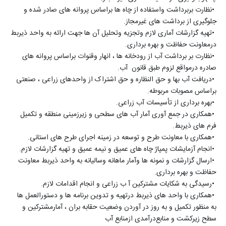
•
نظارت بربرداشت واستفاده از چاه ها براساس پروانه های صادر شده و
جلوگیری از برداشت های غیرمجاز
.
•
تهیه گزارشات آماری لازم وتجزیه وتحلیل آن ها جهت ارائه به واحد ذیربط
درمعاونت حفاظت و بهره برداری
.
•
نظارت بر برداشت آب از رودخانه ها ، انهار وقنوات براساس پروانه های
صادره درمواقع لزوم طبق قانون آب
.
•
دریافت آب بها و حق النظاره و حق اشتراک از واحدهای زراعی ، صنعتی
براساس مصوبات مربوطه
.
•
بهره برداری از تأسیسات آب زراعی
.
•
همکاری در جمع آوری آمار آب های سطحی و زیرزمینی منطقه و تکمیل
فرم های ذیربط
.
•
همکاری با معاونت طرح و توسعه در زمینه اجرای طرح های استانی
.
•
انجام آزمایشات پمپاژ چاه های عمیق و نیمه عمیق و تهیه گزارشات لازم
.
•
ارسال گزارشات و نمونه ها وآمار ماهانه وسالیانه به واحد ذیربط معاونت
حفاظت و بهره برداری
.
•
رسیدگی به شکایات مشترکین آ ب زراعی و انجام اقدامات لازم
.
•
همکاری با واحد های ذیربط درتهیه و تدوین برنامه ها و دستورالعمل ها
به منظور تکمیل و به روز در آوردن وضعیت حقابه بران ، آمارمشترکین و
سطح زیرکشت و منابع‌درآمدی ازمنابع آب