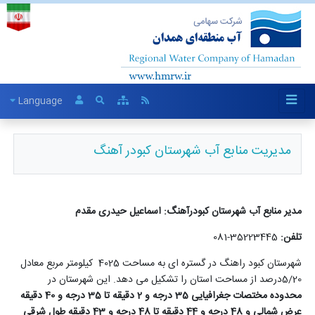
Language
مدیریت منابع آب شهرستان کبودر آهنگ
مدیر منابع آب شهرستان کبودرآهنگ: اسماعیل حیدری مقدم
تلفن:
35223445-081
شهرستان کبود راهنگ در گستره ای به مساحت 4025 کیلومتر مربع معادل
5/20درصد از مساحت استان را تشکیل می دهد. این شهرستان در
محدوده مختصات جغرافیایی 35 درجه و 2 دقیقه تا 35 درجه و 40 دقیقه
عرض شمالی و 48 درجه و 44 دقیقه تا 48 درجه و 43 دقیقه طول شرقی