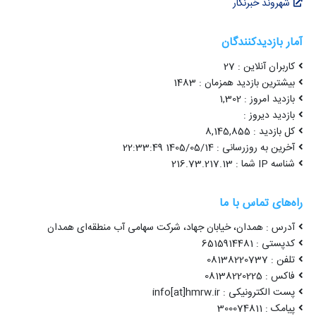
شهروند خبرنگار
آمار بازدیدکنندگان
کاربران آنلاین : 27
بیشترین بازدید همزمان : 1483
بازدید امروز : 1,302
بازدید دیروز :
کل بازدید : 8,145,855
آخرین به روزرسانی : 1405/05/14 22:33:49
شناسه IP شما : 216.73.217.13
راه‌های تماس با ما
آدرس : همدان، خیابان جهاد، شرکت سهامی آب منطقه‌ای همدان
کدپستی : 6515914481
تلفن : 08138220737
فاکس : 08138220225
پست الکترونیکی : info[at]hmrw.ir
پیامک : 300074811