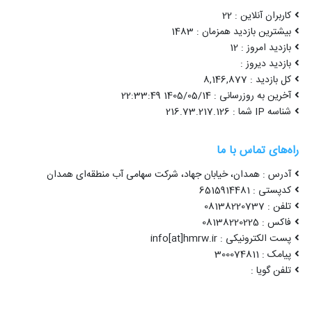
کاربران آنلاین : 22
بیشترین بازدید همزمان : 1483
بازدید امروز : 12
بازدید دیروز :
کل بازدید : 8,146,877
آخرین به روزرسانی : 1405/05/14 22:33:49
شناسه IP شما : 216.73.217.126
راه‌های تماس با ما
آدرس : همدان، خیابان جهاد، شرکت سهامی آب منطقه‌ای همدان
کدپستی : 6515914481
تلفن : 08138220737
فاکس : 08138220225
پست الکترونیکی : info[at]hmrw.ir
پیامک : 300074811
تلفن گویا :