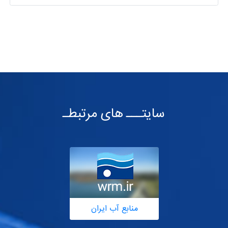
سایتـــ های مرتبطـ
منابع آب ایران