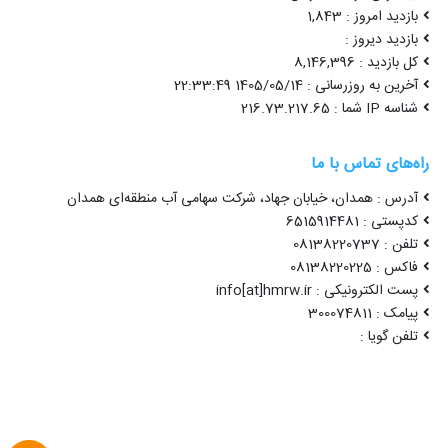
بازدید امروز : 1,843
بازدید دیروز :
کل بازدید : 8,146,396
آخرین به روزرسانی : 1405/05/14 22:33:49
شناسه IP شما : 216.73.217.65
راه‌های تماس با ما
آدرس : همدان، خیابان جهاد، شرکت سهامی آب منطقه‌ای همدان
کدپستی : 6515914481
تلفن : 08138220737
فاکس : 08138220225
پست الکترونیکی : info[at]hmrw.ir
پیامک : 300074811
تلفن گویا :