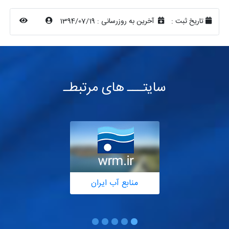
تاریخ ثبت :
آخرین به روزرسانی :
1394/07/19
سایتـــ های مرتبطـ
منابع آب ایران