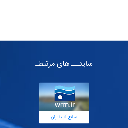
سایتـــ های مرتبطـ
منابع آب ایران