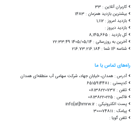
کاربران آنلاین : 33
بیشترین بازدید همزمان : 1483
بازدید امروز : 1,112
بازدید دیروز :
کل بازدید : 8,145,665
آخرین به روزرسانی : 1405/05/14 22:33:49
شناسه IP شما : 216.73.216.184
راه‌های تماس با ما
آدرس : همدان، خیابان جهاد، شرکت سهامی آب منطقه‌ای همدان
کدپستی : 6515914481
تلفن : 08138220737
فاکس : 08138220225
پست الکترونیکی : info[at]hmrw.ir
پیامک : 300074811
تلفن گویا :