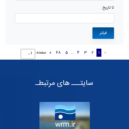
تا تاریخ:
1
2
3
4
...
5
68
»
صفحه:
«
سایتـــ های مرتبطـ