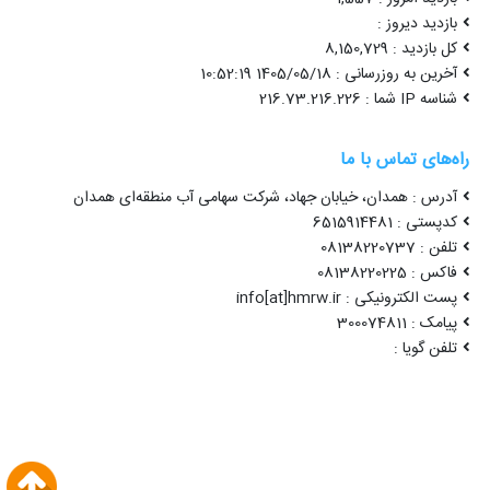
بازدید دیروز :
کل بازدید : 8,150,729
آخرین به روزرسانی : 1405/05/18 10:52:19
شناسه IP شما : 216.73.216.226
راه‌های تماس با ما
آدرس : همدان، خیابان جهاد، شرکت سهامی آب منطقه‌ای همدان
کدپستی : 6515914481
تلفن : 08138220737
فاکس : 08138220225
پست الکترونیکی : info[at]hmrw.ir
پیامک : 300074811
تلفن گویا :