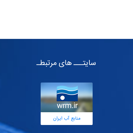
سایتـــ های مرتبطـ
منابع آب ایران