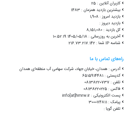
کاربران آنلاین : 25
بیشترین بازدید همزمان : 1483
بازدید امروز : 1,908
بازدید دیروز :
کل بازدید : 8,151,080
آخرین به روزرسانی : 1405/05/18 10:52:19
شناسه IP شما : 216.73.217.142
راه‌های تماس با ما
آدرس : همدان، خیابان جهاد، شرکت سهامی آب منطقه‌ای همدان
کدپستی : 6515914481
تلفن : 08138220737
فاکس : 08138220225
پست الکترونیکی : info[at]hmrw.ir
پیامک : 300074811
تلفن گویا :