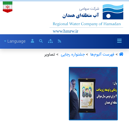
Language
>
فهرست آلبو‌م‌ها ‏
>
جشنواره رجایی ‏
> تصاویر