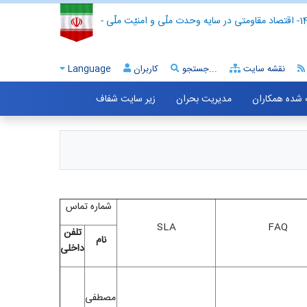
- اقتصاد مقاومتی در سایه وحدت ملّی و امنیّت ملّی -
نقشه سایت
جستجو...
کاربران
Language
ه شده همکاران
مدیریت بحران
زیر سایت شفاف
شماره تماس
SLA
FAQ
تلفن
نام
داخلی
مصطفی