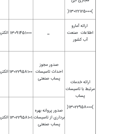
مجاری آبی
)13022125000(
ارائه آمارو
اطلاعات صنعت
_
13091451000
الکتر
آب کشور
صدور مجوز
احداث تاسیسات
13022958100
الکتر
پساب صنعتی
ارائه خدمات
مرتبط با تاسیسات
پساب
)13022958000(
صدور پروانه بهره
برداری از تاسیسات
13022958101
الکتر
پساب صنعتی