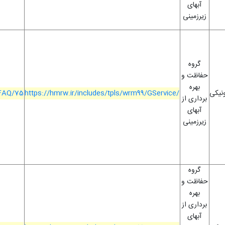
آبهای
زیرزمینی
گروه
حفاظت و
بهره
ونیکی
https://hmrw.ir/includes/tpls/wrm99/GService/
/FAQ/75
برداری از
آبهای
زیرزمینی
گروه
حفاظت و
بهره
برداری از
آبهای