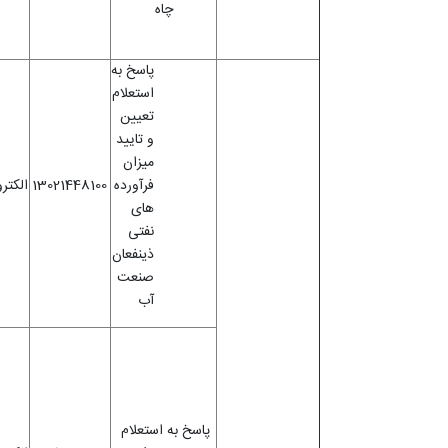
چاه
پاسخ به
استعلام
تعیین
و تایید
میزان
فرآورده
13021448100
الکتر
های
نفتی
ذینفعان
صنعت
آب
پاسخ به استعلام