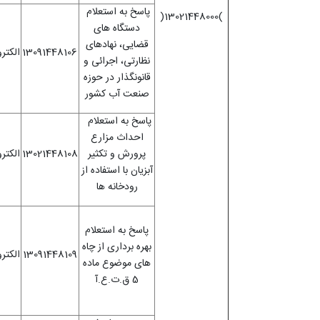
پاسخ به استعلام
)13021448000(
دستگاه های
قضایی، نهادهای
13091448106
الکتر
نظارتی، اجرائی و
قانونگذار در حوزه
صنعت آب کشور
پاسخ به استعلام
احداث مزارع
پرورش و تکثیر
13021448108
الکتر
آبزیان با استفاده از
رودخانه ها
پاسخ به استعلام
بهره برداری از چاه
13091448109
الکتر
های موضوع ماده
5
ق.ت.ع.آ