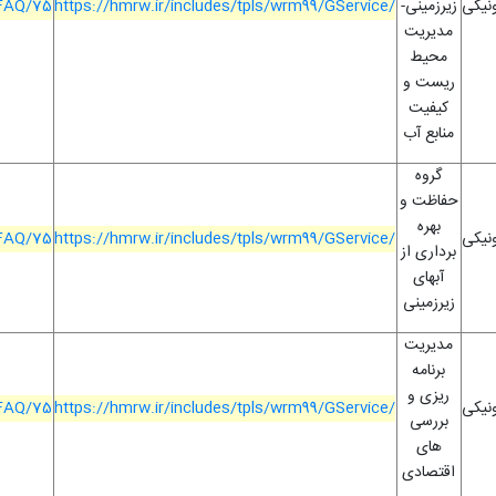
ونیکی
زیرزمینی-
https://hmrw.ir/includes/tpls/wrm99/GService/
/FAQ/75
مدیریت
محیط
ریست و
کیفیت
منابع آب
گروه
حفاظت و
بهره
ونیکی
https://hmrw.ir/includes/tpls/wrm99/GService/
/FAQ/75
برداری از
آبهای
زیرزمینی
مدیریت
برنامه
ریزی و
ونیکی
https://hmrw.ir/includes/tpls/wrm99/GService/
/FAQ/75
بررسی
های
اقتصادی