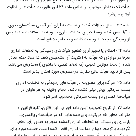
در صورت ترک اعتیاد در مدت شش ماه از تاریخ ابلاغ‌ رأی، به تشخیص
هیأت ‌‌تجدیدنظر، موضوع بر اساس ماده ۲۴ این قانون به هیأت عالی نظارت
ارجاع می‌شود
.
ماده ۲۳- اعمال مجازات شدیدتر نسبت به آرای غیر قطعی هیأت‌های بدوی
یا آرا نقض شده توسط دیوان عدالت اداری با توجه به مستندات جدید پس
از رسیدگی مجدد با توجه به کلیه جوانب امر بلامانع است
.
ماده ۲۴- اصلاح یا تغییر آرای قطعی هیأت‌های رسیدگی به تخلفات اداری
صرفا در مواردی که هیأت به اکثریت آرا تشخیص دهد که مفاد حکم صادر
شده از لحاظ موازین قانونی (به لحاظ شکلی یا ماهوی ) مخدوش می‌باشد،
پس از تایید هیأت عالی نظارت در خصوص مورد امکان پذیر است
.
ماده ۲۵- هر گاه برای عضویت در هیأت‌های رسیدگی به تخلفات اداری
پست سازمانی پیش بینی نشده باشد، انجام وظیفه به هر عنوان در
هیأت‌ها، تصدی دو پست سازمانی محسوب‌ نمی‌شود
.
ماده ۲۶- از تاریخ تصویب آیین نامه اجرایی این قانون، کلیه قوانین و
مقررات مغایر لغو می‌گردد و پرونده هایی که در هیأت‌های پاکسازی،
بازسازی و رسیدگی به تخلفات اداری گذشته منجر به صدور‌ رأی قطعی
نگردیده یا توسط دیوان عدالت اداری نقض شده است، حسب مورد برای
رسیدگی و صدور‌ رأی قطعی به هیأت‌های بدوی و ‌‌تجدیدنظر موضوع این