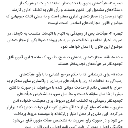
تبصره ۳- هیأت‌های بدوی یا ‌‌تجدیدنظر، نماینده دولت در هر یک از
دستگاه‌های مشمول این قانون هستند و‌ رأی آنان به تخلف اداری کارمند
تنها در محدوده ‌مجازات‌های اداری معتبر است و به معنی اثبات جرمهایی که
موضوع قانون ‌مجازات‌های اسلامی است، نیست
.
تبصره ۴- هیأت‌ها پس از رسیدگی به اتهام یا اتهامات منتسب به کارمند، در
صورت احراز تخلف یا تخلفات، در مورد هر پرونده صرفا یکی از ‌مجازات‌های
موضوع این قانون را اعمال خواهند نمود
.
ماده ۱۰- فقط ‌مجازات‌های بندهای د، ه، ح، ط، ی، ک ماده ۹ این قانون قابل
‌‌تجدیدنظر در هیأت‌های تجدیدنظر هستند
.
ماده ۱۱- برای کارمندانی که با حکم مراجع قضایی یا با‌ رأی هیأت‌های
رسیدگی به تخلفات اداری یا هیأت‌های بازسازی و پاکسازی سابق محکوم به
اخراج یا انفصال دائم از خدمات دولتی شده یا می‌شوند، در صورت داشتن
بیش از ۱۵ سال سابقه خدمت و ۵۰ سال سن، به تشخیص هیأت‌های
‌‌تجدیدنظر رسیدگی به تخلفات اداری مربوط، برای معیشت خانواده آنان
مقرری ماهانه که مبلغ آن از حداقل حقوق کارمندان دولت تجاوز نکند برقرار
می‌گردد. این مقرری از محل اعتبار وزارتخانه یا موسسه مربوط پرداخت
می‌شود و در صورت رفع ضرورت به تشخیص هیأت مزبور، قطع می‌شود.
چگونگی اجرا و مدت آن طبق آیین نامه اجرایی این قانون است
.