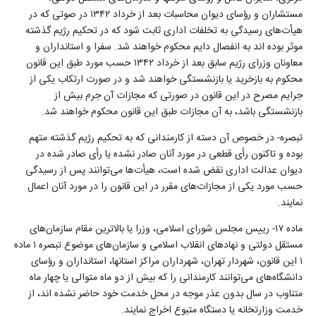
مستشاران و ‌‌رؤسای دیوان محاسبات بعد از خرداد ۱۳۴۲ در صوتی که در
هیأت‌های رسیدگی به تخلفات اداری ثابت شود که در تحکیم رژیم گذشته
موثر بوده اند به انفصال دایم محکوم خواهند شد. سفرا و استانداران و
معاونان وزرای رژیم سابق بعد از خرداد ۱۳۴۲ حسب مورد طبق این قانون
محکوم به بازخرید یا بازنشستگی خواهند شد و در صورت ارتکاب یکی از
جرایم مصرح در این قانون در صورتی که مجازات آن جرم بیش از
بازنشستگی باشد، به آن مجازات طبق این قانون محکوم خواهند شد
.
تبصره- در خصوص آن دسته از کارمندانی که به تحکیم رژیم گذشته متهم
بوده و تاکنون‌ رأی قطعی در مورد آنان صادر نشده یا‌ رأی صادر شده در
دیوان عدالت اداری نقض شده است، هیأت‌ها می‌توانند پس از رسیدگی
حسب مورد یکی از ‌مجازات‌های مقرر در این قانون را در مورد آنان اعمال
نمایند
.
ماده ۱۷- رییس مجلس شورای اسلامی، وزرا یا بالاترین مقام ‌‌سازمان‌های
مستقل دولتی و نهادهای انقلاب اسلامی و ‌‌سازمان‌های موضوع تبصره ۱ ماده
۱ این قانون، شهردار تهران، شهرداران مراکز استانها، استانداران و ‌‌رؤسای
دانشگاه‌های می‌توانند کارمندانی را که بیش از دو ماه متوالی یا چهار ماه
متناوب در سال بدون عذر موجه در محل خدمت خود حاضر نشده اند، از
خدمت وزارتخانه یا دستگاه متبوع اخراج نمایند
.