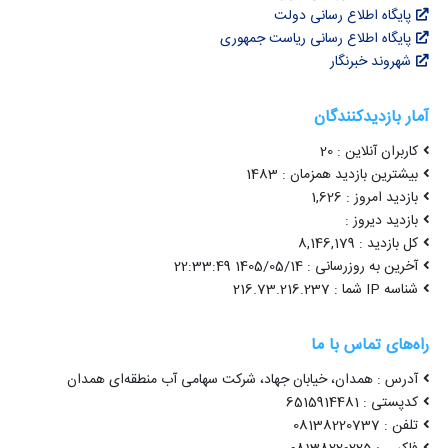
پایگاه اطلاع رسانی دولت
پایگاه اطلاع رسانی ریاست جمهوری
شهروند خبرنگار
آمار بازدیدکنندگان
کاربران آنلاین : 20
بیشترین بازدید همزمان : 1483
بازدید امروز : 1,626
بازدید دیروز :
کل بازدید : 8,146,179
آخرین به روزرسانی : 1405/05/14 22:33:49
شناسه IP شما : 216.73.216.237
راه‌های تماس با ما
آدرس : همدان، خیابان جهاد، شرکت سهامی آب منطقه‌ای همدان
کدپستی : 6515914481
تلفن : 08138220737