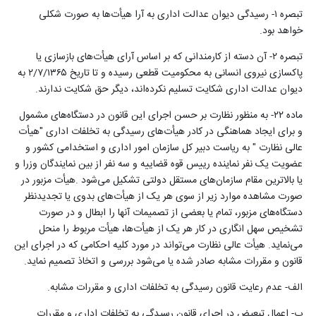
تبصره ۱- رسیدگی دیوان عدالت اداری به آرا هیأت‌ها به صورت شکلی
خواهد بود
.
تبصره ۲- آن دسته از کارمندانی که بر اساس آرای هیأت‌های بازسازی یا
پاکسازی نیروی انسانی به محکومیت قطعی رسیده و تا تاریخ ۲/۷/۱۳۶۵ به
دیوان عدالت اداری شکایت تسلیم نکرده‌اند، دیگر حق شکایت ندارند
.
ماده ۲۲- به منظور نظارت بر حسن اجرای این قانون در دستگاه‌های مشمول
و برای ایجاد هماهنگی در کادر هیأت‌های رسیدگی به تخلفات اداری "هیأت
عالی نظارت " به ریاست دبیر کل سازمان امور اداری و استخدامی کشور و
عضویت یک نفر نماینده رییس قوه قضاییه و سه نفر از بین نمایندگان وزرا و
یا بالاترین مقام ‌‌سازمان‌های مستقل دولتی تشکیل می‌شود
.
هیأت مزبور در
صورت مشاهده موارد زیر از سوی هر یک از هیأت‌های بدوی یا ‌‌تجدیدنظر
دستگاه‌های مزبور، تمام یا بعضی از تصمیمات آنها را ابطال و در صورت
تشخیص سهل انگاری در کار هر یک از هیأت‌ها، هیأت مربوط را منحل
می‌نماید. هیأت عالی نظارت می‌تواند در مورد کلیه احکامی که در اجرای این
قانون و مقررات مشابه صادر شده یا می‌شود بررسی و اتخاذ تصمیم نماید
.
الف- عدم رعایت قانون رسیدگی به تخلفات اداری و مقررات مشابه
.
ب- اعمال تبعیض در اجرای قانون رسیدگی به تخلفات اداری و مقررات