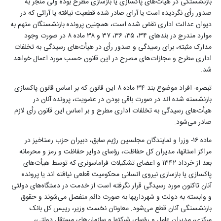
بازنشستگی در هیأت‌های پاکسازی یا بازسازی مطرح بوده ولی منجر به
صدور‌ رأی نگردیده است یا آرای صادر شده قطعیت نیافته یا آرائی که در
دیوان عدالت اداری نقض شده است، همچنین پرونده بازنشستگان متهم به
موارد مندرج در بندهای ۳۴، ۳۵، ۳۶، ۳۷ و ۳۸ ماده ۸ در صورت وجود
مدارک مثبته، برای رسیدگی و صدور‌ رأی در هیأت‌های رسیدگی به تخلفات
اداری مطرح و ‌مجازات‌های مصرح در این قانون حسب مورد اعمال خواهد
شد
.
تبصره- افراد موضوع بند ۳۴ ماده ۸ این قانون که بر اساس قانون پاکسازی
بازنشسته شده اند در صورت باقی بودن در عضویت، پرونده آنان در
هیأت‌های رسیدگی به تخلفات اداری مطرح و بر اساس این قانون‌ رأی لازم
صادر می‌شود
.
ماده ۱۶- وزرا و نمایندگان مجلسین رژیم سابق، دبیران حزب رستاخیز در
مراکز استانها، مدیران کل حفاظت، ‌‌رؤسای دوایر حفاظت و رمز و محرمانه
بعد از خرداد ۱۳۴۲ و اعضای تشکیلات فراماسونری که توسط هیأت‌های
پاکسازی یا بازسازی نیروی انسانی محکومیت قطعی نیافته اند یا پرونده
آنان تاکنون مورد رسیدگی قرار نگرفته است از خدمت در دستگاه‌های دولتی
و وابسته به دولت و شهرداریها به صورت دائم منفصل می‌شوند و حقوق
بازنشستگی آنان قطع می‌شود. معاونان نخست وزیر، رییس کل بانک
مرکزی، مدیران عامل و ‌‌رؤسای شرکتها و ‌‌سازمان‌های مستقل دولتی،