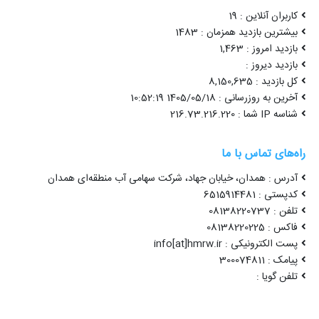
کاربران آنلاین : 19
بیشترین بازدید همزمان : 1483
بازدید امروز : 1,463
بازدید دیروز :
کل بازدید : 8,150,635
آخرین به روزرسانی : 1405/05/18 10:52:19
شناسه IP شما : 216.73.216.220
راه‌های تماس با ما
آدرس : همدان، خیابان جهاد، شرکت سهامی آب منطقه‌ای همدان
کدپستی : 6515914481
تلفن : 08138220737
فاکس : 08138220225
پست الکترونیکی : info[at]hmrw.ir
پیامک : 300074811
تلفن گویا :