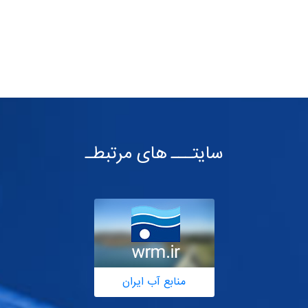
سایتـــ های مرتبطـ
منابع آب ایران