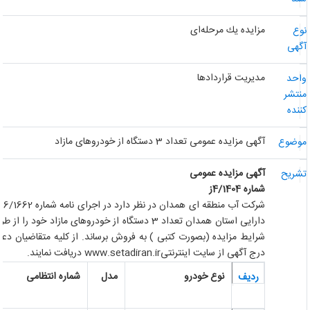
مزایده یك مرحله‌ای
وع
گهی
مدیریت قراردادها
احد
نتشر
ننده
آگهی مزایده عمومی تعداد 3 دستگاه از خودروهای مازاد
وضوع
آگهی مزایده عمومی
شریح
شماره 4/1404ز
شرکت آب منطقه ای همدان در نظر دارد در اجرای نامه شماره
1662
/116 مورخ
دارایی استان همدان تعداد 3 دستگاه از خودروهای مازاد
شرایط مزایده (بصورت کتبی ) به فروش برساند. از کلیه متقاضیان دعوت 
درج آگهی از سایت اینترنتی
www.setadiran.ir
دریافت نمایند.
نوع خودرو
مدل
شماره انتظامی
ردیف