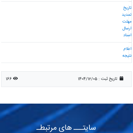
اریخ
مدید
هلت
رسال
سناد
علام
تیجه
تاریخ ثبت :
1404/12/05
166
سایتـــ های مرتبطـ