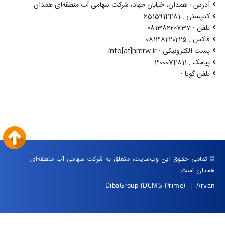
آدرس : همدان، خیابان جهاد، شرکت سهامی آب منطقه‌ای همدان
کدپستی : 6515914481
تلفن : 08138220737
فاکس : 08138220225
پست الکترونیکی : info[at]hmrw.ir
پیامک : 300074811
تلفن گویا :
© تمامی حقوق این وب‌سایت، متعلق به شرکت سهامی آب منطقه‌ای
همدان است.
DibaGroup
(DCMS Prime)
|
Arvan