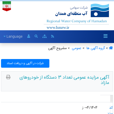
Language
>
گروه آگهی ها ‏
>
عمومی ‏
> مشروح آگهی
شرکت در آگهی و دریافت اسناد
آگهی مزایده عمومی تعداد 3 دستگاه از خودروهای
مازاد
04/1404- ز
د
ند