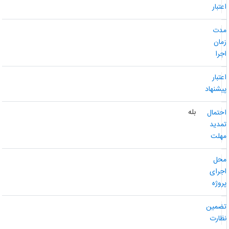
عتبار
دت
مان
جرا
عتبار
یشنهاد
بله
حتمال
مدید
هلت
حل
جرای
روژه
ضمین
ظارت