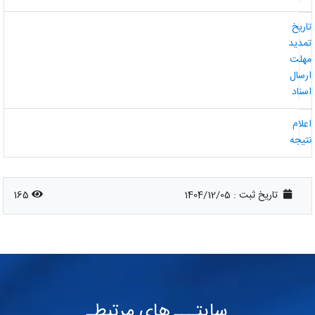
اریخ
مدید
هلت
رسال
سناد
علام
تیجه
تاریخ ثبت :
1404/12/05
165
سایتـــ های مرتبطـ