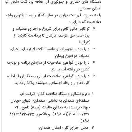
دستگاه های حفاری و جلوگیری از اضافه برداشت منابع آب
استان همدان
را به صورت فهرست­ بهایی در سال
1404
را به شرکت­های واجد
صلاحیت که دارای :
توانایی مالی کافی برای شروع و اجرای عملیات و
پرداخت حق الزحمه کارکنان تا پرداخت کارکرد از
کارفرما
دارا بودن تجهیزات و ماشین آلات لازم برای اجرای
عملیات موضوع پیمان
دارا بودن گواهی صلاحیت از سازمان برنامه و بودجه
کشور در رشته آب یا ابنیه
دارا بودن گواهی صلاحیت ایمنی پیمانکاران از اداره
کار، تعاون و رفاه اجتماعی می­باشند واگذار نماید.
نام و نشانی دستگاه مناقصه گذار: شرکت آب
منطقه‌ای همدان به نشانی: همدان- انتهای خیابان
جهاد- نرسیده به میدان مالیات (بیمه) تلفن : 9-
8220737 3(81 98+) و فاکس: 38220225 (81
98+).
محل اجرای کار : استان همدان.