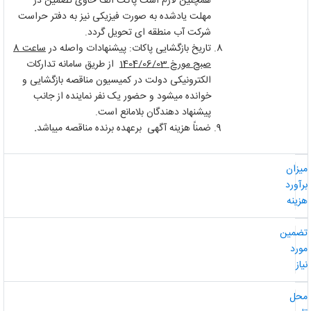
همچنین لازم است پاکت الف حاوی تضمین در
مهلت یادشده به صورت فیزیکی نیز به دفتر حراست
شرکت آب منطقه ای تحویل گردد.
تاریخ بازگشایی پاکات: پیشنهادات واصله در
ساعت
8
صبح مورخ
03
/
06
/
1404
از طریق سامانه تدارکات
الکترونیکی دولت در کمیسیون مناقصه بازگشایی و
خوانده می­شود و حضور یک نفر نماینده از جانب
پیشنهاد دهندگان بلامانع است.
ضمناً هزینه آگهی برعهده برنده مناقصه می­باشد
.
یزان
رآورد
زینه
ضمین
ورد
از
حل