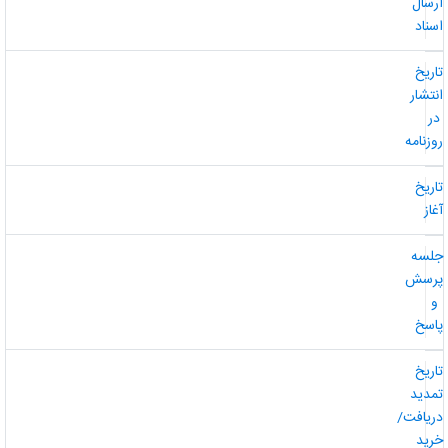
رسال
سناد
اریخ
نتشار
ر
وزنامه
اریخ
غاز
لسه
رسش
و
اسخ
اریخ
مدید
ریافت/
رید