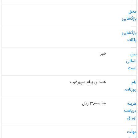
حل
ازگشایی
ازگشایی
اکات
خیر
ین
لمللی
ست
همدان پیام سپهرغرب
ام
وزنامه
3,000,000 ریال
زینه
ریافت
وراق
هلت