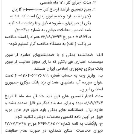
مدت اجرای کار :
12
ماه شمسی
مبلغ تضمین فرایند ارجاع کار:
14،010،000،000
ریال
(چهارده میلیارد و ده میلیون ریال) است که باید به
یکی از صورت­های مشروحه ذیل و با رعایت مفاد آیین­
نامه تضمین معاملات دولتی به شماره 123402/
ت50659 ه مورخ 22/09/1394 همراه با اسناد مناقصه
در پاکت (الف) به دستگاه مناقصه گزار تسلیم شود:
الف: ضمانتنامه بانکی و یا ضمانتنامه­های صادره از سوی
موسسات اعتباری غیر بانکی که دارای مجوز فعالیت از سوی
بانک مرکزی جمهوری اسلامی ایران هستند.
ب: واریز وجه به حساب شماره 4001116406376819 تحت
عنوان سپرده آب منطقه­ای همدان نزد بانک مرکزی جمهوری
اسلامی ایران.
مدت اعتبار تضمین های فوق باید حداقل سه ماه تا تاریخ
01/09/1404 بوده و برای سه ماه دیگر نیز قابل تمدید باشد و
علاوه برآن ضمانتنامه های بانکی باید طبق فرم های مورد
قبول در آیین نامه تضمین معاملات دولتی، تنظیم شود.
ج: بازگشت به نامه شماره 4442/165/2 مورخ 17/07/1398
دیوان محاسبات استان همدان، در صورت عدم مطابقت