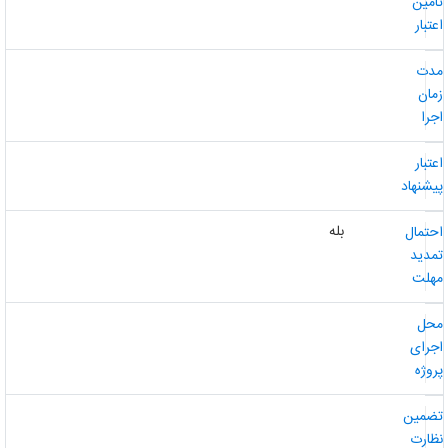
امین
عتبار
دت
مان
جرا
عتبار
یشنهاد
بله
حتمال
مدید
هلت
حل
جرای
روژه
ضمین
ظارت