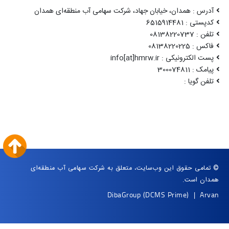
آدرس : همدان، خیابان جهاد، شرکت سهامی آب منطقه‌ای همدان
کدپستی : 6515914481
تلفن : 08138220737
فاکس : 08138220225
پست الکترونیکی : info[at]hmrw.ir
پیامک : 300074811
تلفن گویا :
© تمامی حقوق این وب‌سایت، متعلق به شرکت سهامی آب منطقه‌ای
همدان است.
DibaGroup
(DCMS Prime)
|
Arvan