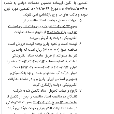
تضمین با الگوی آیین­نامه تضمین معاملات دولتی به شماره
123402/ت50659 ه مورخ 22/09/1394، تضمین مورد قبول
نبوده و پاکت های
ب
و
ج
بازگشایی نمی شوند.
مهلت و محل دریافت اسناد مناقصه: از
مورخ
12
/
05
/
1404
لغایت پایان وقت اداری (ساعت
13
) مورخ
19
/
05
/
1404
از طریق سامانه تدارکات
الکترونیکی دولت به فروش می­رسد.
قیمت اسناد و نحوه واریز وجه
:
قیمت فروش اسناد
مناقصه مبلغ (
3.000.000
) ریال است که واجدین
شرایط می­توانند از طریق سامانه ستاد الکترونیکی
دولت به شماره حساب 4001116404020914 و شماره
شبای 930170000004001116404020914
IR
تحت
عنوان درآمد آب منطقه­ای همدان نزد بانک مرکزی
جمهوری اسلامی ایران واریز و و در سامانه تدارکات
الکترونیکی دولت بارگذاری گردد.
تاریخ و مهلت تحویل اسناد تکمیل شده: شرکت
کنندگان در مناقصه اسناد مناقصه را پس از تکمیل تا
ساعت
00
:
13
مورخ
01
/
06
/
1404
بصورت الکترونیکی
در سامانه تدارکات الکترونیکی دولت بارگذاری گردد.