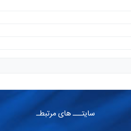
سایتـــ های مرتبطـ