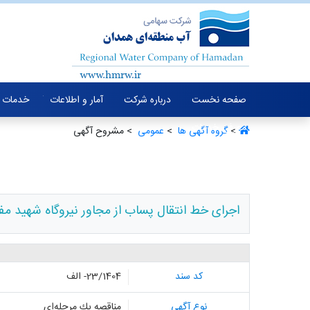
صفحه نخست
درباره شرکت
آمار و اطلاعات
خدمات 
معرفی خدمات
>
گروه آگهی ها ‏
>
عمومی ‏
> مشروح آگهی
اجرای خط انتقال پساب از مجاور نیروگاه شهید مفت
کد سند
23/1404- الف
نوع آگهی
مناقصه یك مرحله‌ای