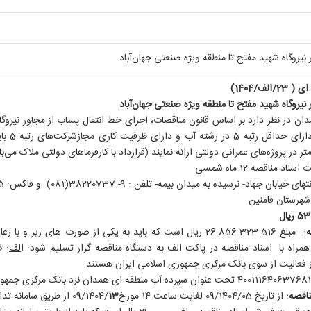
نیروگاه شهید مفتح تا منطقه ویژه صنعتی جهان‌آباد
ف/1404)
نیروگاه شهید مفتح تا منطقه ویژه صنعتی جهان‌آباد
در نظر دارد بر اساس قانون مناقصات، اجرای خط انتقال پساب از مجاور نیروگاه 
ت اسناد مناقصه
12
ماه شمسی
ابان جهاد- نرسیده به میدان بیمه- تلفن : 9- 38220737(081) و فاکس: 38220225 (081)
شهرستان فامنین
یال
لف
: ض
وز فعالیت از سوی بانک مرکزی جمهوری اسلامی ایران هستند.
از تاریخ
05
/09/1404 لغایت ساعت 14 مورخ
13
/09/1404 از طریق سامانه تدارکات الکترونیکی دولت به نشانی