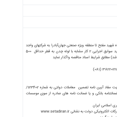
شهید مفتح تا منطقه ویژه صنعتی جهان‌آبادرا به شرکتهای واجد
صلاحیت(شرکت‌های پیمانکاری دارای حداقل رتبه 5 در رشته آب و دارای ظرفیت کاری مجازشرکت‌های رتبه 5 باید سوابق اجرایی 2 کار مشابه با لوله چدن به قطر حداقل 500
: مبلغ 26.856.323.516 ریال است که باید به یکی از صورت های زیر و با رعایت مفاد آیین نامه تضمین معاملات دولتی به شماره 123402/
مانتنامه بانکی و یا ضمانت نامه های صادره از سوی موسسات
www.setadiran.ir