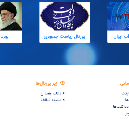
ب ایران
پورتال ریاست جمهوری
پورتا
سانی
زیر پورتال‌ها
ارکت
داناب همدان
ها
سامانه شفاف
ادداشت‌ها
یر