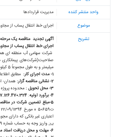
واحد منتشر کننده
مدیریت قراردادها
موضوع
اجرای خط انتقال پساب از مجاور 
تشریح
آگهی تجدید مناقصه یک مرحله ای ( 23/ال
اجرای خط انتقال پساب از مجاور 
شرکت سهامی آب منطقه ای همدان 
میلیمتر و به طول مجموعاً 5 کیلومتر در پروژه‌های عمرانی دولتی ارائه نمایند (قرارداد با کارفرماهای دولتی ملاک می‌باشد) مطابق شرایط اسناد مناقصه واگذار نماید
1- مدت اجرای کار:
مطابق اطلاعا
2- نشانی مناقصه گزار:
همدان- انتهای خی
3- محل تحویل :
محدوده پروژه 
4- برآورد اولیه
:
537.126.470.324 ر
5-مبلغ تضمین شرکت در مناقصه
ت50659 ه مورخ 22/09/1394 همراه با اسناد مناقصه در پاکت الف به دستگاه مناقصه گزار تسلیم شود: ا
اعتباری غیر بانکی که دارای مج
ب:
واریز وجه به حساب شماره 4001116406376819 تحت عنوان سپرده آب منطقه ای همدان نزد بانک مرکزی جمهوری اسلامی ایران
6- مهلت و محل دریافت اسناد مناقصه: