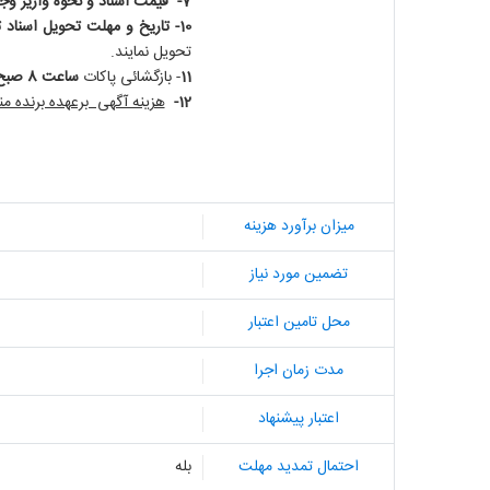
7-
قیمت اسناد و نحوه واریز وج
10- تاریخ و مهلت تحویل اسناد
ت
تحویل نمایند.
11
- بازگشائی پاکات
ساعت 8 صبح مورخ
12-
هزینه آگهی برعهده برنده م
میزان برآورد هزینه
تضمین مورد نیاز
محل تامین اعتبار
مدت زمان اجرا
اعتبار پیشنهاد
احتمال تمدید مهلت
بله