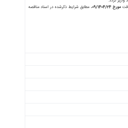
 وقت
مورخ
24
/09/1404
، مطابق شرایط ذکرشده در اسناد مناقصه