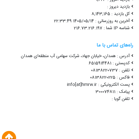
بازدید دیروز :
کل بازدید : 8,143,165
آخرین به روزرسانی : 1405/05/14 22:33:49
شناسه IP شما : 216.73.216.197
راه‌های تماس با ما
آدرس : همدان، خیابان جهاد، شرکت سهامی آب منطقه‌ای همدان
کدپستی : 6515914481
تلفن : 08138220737
فاکس : 08138220225
پست الکترونیکی : info[at]hmrw.ir
پیامک : 300074811
تلفن گویا :