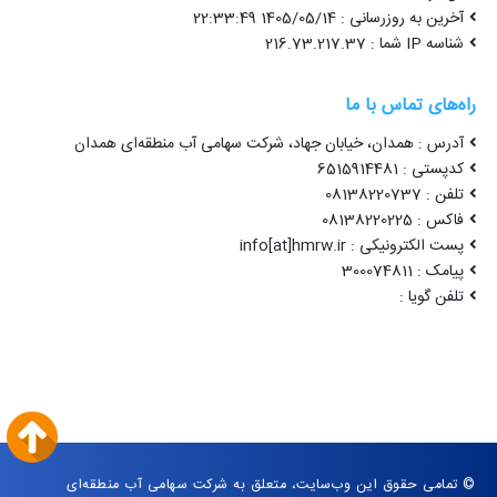
آخرین به روزرسانی : 1405/05/14 22:33:49
شناسه IP شما : 216.73.217.37
راه‌های تماس با ما
آدرس : همدان، خیابان جهاد، شرکت سهامی آب منطقه‌ای همدان
کدپستی : 6515914481
تلفن : 08138220737
فاکس : 08138220225
پست الکترونیکی : info[at]hmrw.ir
پیامک : 300074811
تلفن گویا :
© تمامی حقوق این وب‌سایت، متعلق به شرکت سهامی آب منطقه‌ای