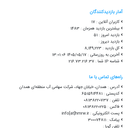
آمار بازدیدکنندگان
کاربران آنلاین : 17
بیشترین بازدید همزمان : 1483
بازدید امروز : 51
بازدید دیروز :
کل بازدید : 8,149,223
آخرین به روزرسانی : 1405/05/17 13:01:06
شناسه IP شما : 216.73.216.37
راه‌های تماس با ما
آدرس : همدان، خیابان جهاد، شرکت سهامی آب منطقه‌ای همدان
کدپستی : 6515914481
تلفن : 08138220737
فاکس : 08138220225
پست الکترونیکی : info[at]hmrw.ir
پیامک : 300074811
تلفن گویا :