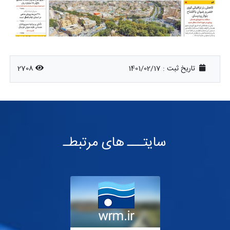
تاریخ ثبت :
1401/02/17
2708
سایتـــ های مرتبطـ