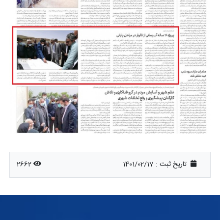
تاریخ ثبت :
1401/02/17
2662