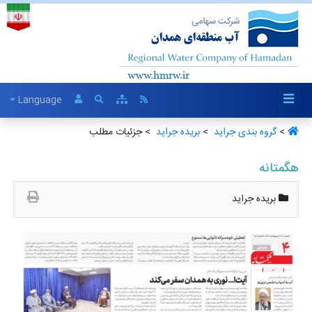
Language
>
گروه بندی جراید ‏
>
بریده جراید ‏
> جزئیات مطلب
هگمتانه
بریده جراید