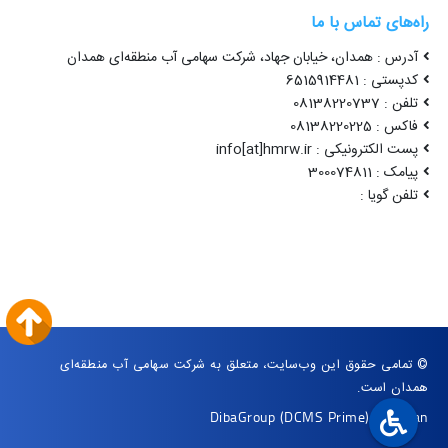
راه‌های تماس با ما
آدرس : همدان، خیابان جهاد، شرکت سهامی آب منطقه‌ای همدان
کدپستی : 6515914481
تلفن : 08138220737
فاکس : 08138220225
پست الکترونیکی : info[at]hmrw.ir
پیامک : 300074811
تلفن گویا :
© تمامی حقوق این وب‌سایت، متعلق به شرکت سهامی آب منطقه‌ای
همدان است.
DibaGroup
(DCMS Prime)
|
Arvan