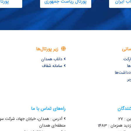
ب ایران
پورتال ریاست جمهوری
پورتا
سانی
زیر پورتال‌ها
ارکت
داناب همدان
ها
سامانه شفاف
ادداشت‌ها
یر
کنندگان
راه‌های تماس با ما
ن : 27
آدرس : همدان، خیابان جهاد، شرکت سه
ید همزمان : 1483
منطقه‌ای همدان