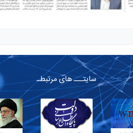
سایتـــ های مرتبطـ