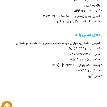
بازدید دیروز :
کل بازدید : 8,144,021
آخرین به روزرسانی : 1405/05/14 22:33:49
شناسه IP شما : 216.73.217.142
راه‌های تماس با ما
آدرس : همدان، خیابان جهاد، شرکت سهامی آب منطقه‌ای همدان
کدپستی : 6515914481
تلفن : 08138220737
فاکس : 08138220225
پست الکترونیکی : info[at]hmrw.ir
پیامک : 300074811
تلفن گویا :