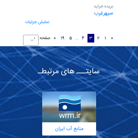
بریده جراید
سپهرغرب
نمایش جزئیات
«
1
2
3
4
...
5
19
»
صفحه:
سایتـــ های مرتبطـ
منابع آب ایران