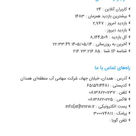
کاربران آنلاین : 24
بیشترین بازدید همزمان : 1483
بازدید امروز : 2,767
بازدید دیروز :
کل بازدید : 8,144,509
آخرین به روزرسانی : 1405/05/14 22:33:49
شناسه IP شما : 216.73.216.85
راه‌های تماس با ما
آدرس : همدان، خیابان جهاد، شرکت سهامی آب منطقه‌ای همدان
کدپستی : 6515914481
تلفن : 08138220737
فاکس : 08138220225
پست الکترونیکی : info[at]hmrw.ir
پیامک : 300074811
تلفن گویا :