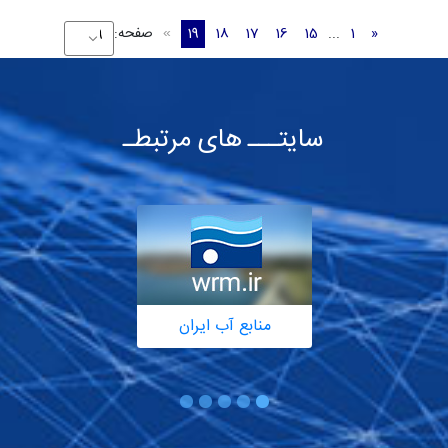
«
1
...
15
16
17
18
19
صفحه:
»
سایتـــ های مرتبطـ
منابع آب ایران