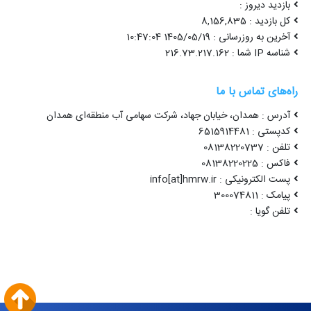
بازدید دیروز :
کل بازدید : 8,156,835
آخرین به روزرسانی : 1405/05/19 10:47:04
شناسه IP شما : 216.73.217.162
راه‌های تماس با ما
آدرس : همدان، خیابان جهاد، شرکت سهامی آب منطقه‌ای همدان
کدپستی : 6515914481
تلفن : 08138220737
فاکس : 08138220225
پست الکترونیکی : info[at]hmrw.ir
پیامک : 300074811
تلفن گویا :