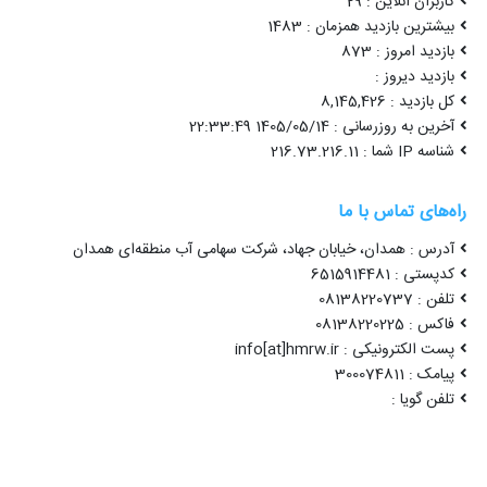
کاربران آنلاین : 29
بیشترین بازدید همزمان : 1483
بازدید امروز : 873
بازدید دیروز :
کل بازدید : 8,145,426
آخرین به روزرسانی : 1405/05/14 22:33:49
شناسه IP شما : 216.73.216.11
راه‌های تماس با ما
آدرس : همدان، خیابان جهاد، شرکت سهامی آب منطقه‌ای همدان
کدپستی : 6515914481
تلفن : 08138220737
فاکس : 08138220225
پست الکترونیکی : info[at]hmrw.ir
پیامک : 300074811
تلفن گویا :