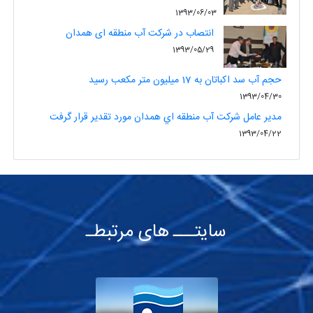
1393/06/03
انتصاب در شرکت آب منطقه ای همدان
1393/05/29
حجم آب سد اکباتان به 17 ميليون متر مکعب رسيد
1393/04/30
مدير عامل شرکت آب منطقه اي همدان مورد تقدير قرار گرفت
1393/04/22
سایتـــ های مرتبطـ