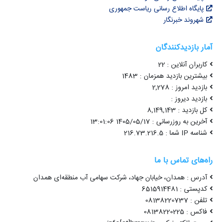
پایگاه اطلاع رسانی ریاست جمهوری
شهروند خبرنگار
آمار بازدیدکنندگان
کاربران آنلاین : 22
بیشترین بازدید همزمان : 1483
بازدید امروز : 2,278
بازدید دیروز :
کل بازدید : 8,149,143
آخرین به روزرسانی : 1405/05/17 13:01:06
شناسه IP شما : 216.73.216.5
راه‌های تماس با ما
آدرس : همدان، خیابان جهاد، شرکت سهامی آب منطقه‌ای همدان
کدپستی : 6515914481
تلفن : 08138220737
فاکس : 08138220225