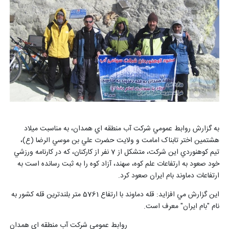
به گزارش روابط عمومي شرکت آب منطقه اي همدان، به مناسبت ميلاد
هشتمين اختر تابناک امامت و ولايت حضرت علي بن موسي الرضا (ع)،
تيم کوهنوردي این شرکت، متشکل از 7 نفر از کارکنان، که در کارنامه ورزشي
خود صعود به ارتفاعات علم کوه، سهند، آزاد کوه را به ثبت رسانده است به
ارتفاعات دماوند بام ايران صعود کرد.
اين گزارش مي افزايد: قله دماوند با ارتفاع 5761 متر بلندترين قله کشور به
نام "بام ايران" معرف است.
روابط عمومي شرکت آب منطقه اي همدان