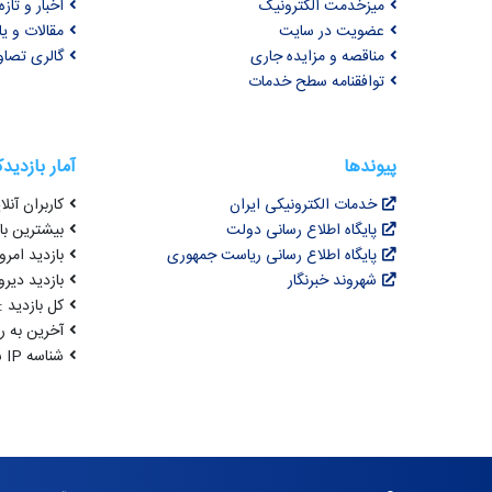
میزخدمت الکترونیک
اخبار و تازه‌
عضویت در سایت
مقالات و ی
مناقصه و مزایده جاری
گالری تصاو
توافقنامه سطح خدمات
پیوندها
آمار بازدید
خدمات الکترونیکی ایران
کاربران آنلای
پایگاه اطلاع رسانی دولت
بیشترین بازد
پایگاه اطلاع رسانی ریاست جمهوری
بازدید امروز : 0
شهروند خبرنگار
بازدید دیروز
کل بازدید : ,146,773
آخرین به روزرسانی : 
شناسه IP شما : 216.73.216.236