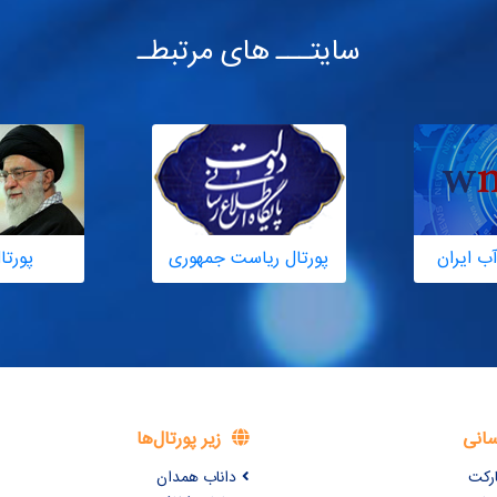
سایتـــ های مرتبطـ
ب ایران
پورتال ریاست جمهوری
پورتا
سانی
زیر پورتال‌ها
ارکت
داناب همدان