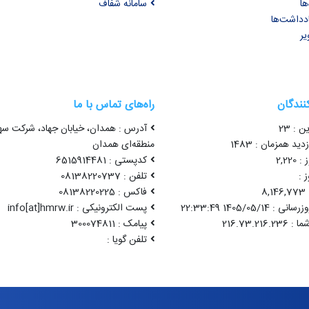
ها
سامانه شفاف
ادداشت‌ها
یر
کنندگان
راه‌های تماس با ما
ن : 23
آدرس : همدان، خیابان جهاد، شرکت سه
ید همزمان : 1483
منطقه‌ای همدان
2,22
کدپستی : 6515914481
 :
تلفن : 08138220737
8
فاکس : 08138220225
1405/05/14 22:33:49
پست الکترونیکی : info[at]hmrw.ir
پیامک : 300074811
تلفن گویا :