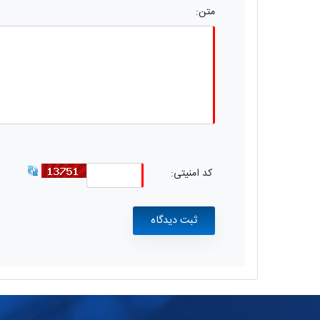
متن:
کد امنیتی: