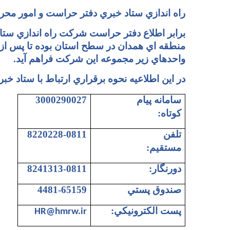
راه اندازي ستاد خبري دفتر حراست و امور مح
برابر اطلاع دفتر حراست شرکت راه اندازي ستا
منطقه اي همدان در سطح استان بوده تا پس از
واحدهاي زير مجموعه اين شرکت فراهم آيد.
در اين اطلاعيه نحوه برقراري ارتباط با ستاد 
سامانه پيام
3000290027
کوتاه:
تلفن
8220228-0811
مستقيم:
دورنگار:
8241313-0811
صندوق پستي
4481-65159
پست الکترونيکي:
HR@hmrw.ir