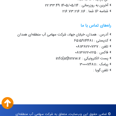
آخرین به روزرسانی : 1405/05/14 22:33:49
شناسه IP شما : 216.73.216.116
راه‌های تماس با ما
آدرس : همدان، خیابان جهاد، شرکت سهامی آب منطقه‌ای همدان
کدپستی : 6515914481
تلفن : 08138220737
فاکس : 08138220225
پست الکترونیکی : info[at]hmrw.ir
پیامک : 300074811
تلفن گویا :
© تمامی حقوق این وب‌سایت، متعلق به شرکت سهامی آب منطقه‌ای