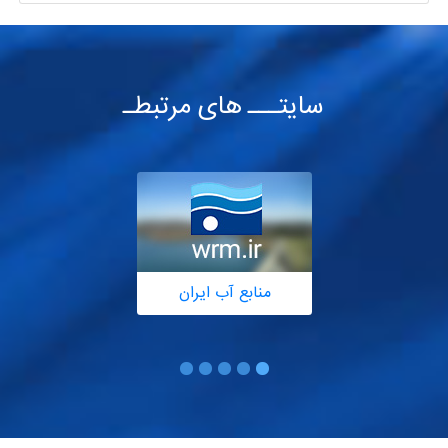
سایتـــ های مرتبطـ
منابع آب ایران