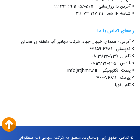
آخرین به روزرسانی : 1405/05/14 22:33:49
شناسه IP شما : 216.73.217.111
راه‌های تماس با ما
آدرس : همدان، خیابان جهاد، شرکت سهامی آب منطقه‌ای همدان
کدپستی : 6515914481
تلفن : 08138220737
فاکس : 08138220225
پست الکترونیکی : info[at]hmrw.ir
پیامک : 300074811
تلفن گویا :
© تمامی حقوق این وب‌سایت، متعلق به شرکت سهامی آب منطقه‌ای