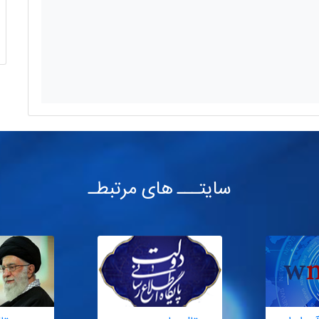
سایتـــ های مرتبطـ