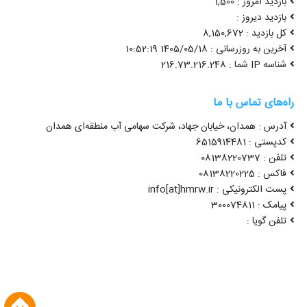
بازدید امروز : 1,500
بازدید دیروز :
کل بازدید : 8,150,672
آخرین به روزرسانی : 1405/05/18 10:52:19
شناسه IP شما : 216.73.216.248
راه‌های تماس با ما
آدرس : همدان، خیابان جهاد، شرکت سهامی آب منطقه‌ای همدان
کدپستی : 6515914481
تلفن : 08138220737
فاکس : 08138220225
پست الکترونیکی : info[at]hmrw.ir
پیامک : 300074811
تلفن گویا :