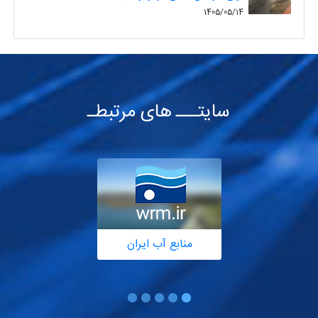
1405/05/14
سایتـــ های مرتبطـ
منابع آب ایران