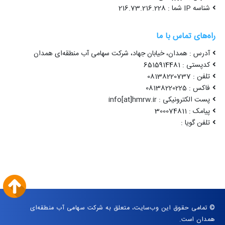
شناسه IP شما : 216.73.216.228
راه‌های تماس با ما
آدرس : همدان، خیابان جهاد، شرکت سهامی آب منطقه‌ای همدان
کدپستی : 6515914481
تلفن : 08138220737
فاکس : 08138220225
پست الکترونیکی : info[at]hmrw.ir
پیامک : 300074811
تلفن گویا :
© تمامی حقوق این وب‌سایت، متعلق به شرکت سهامی آب منطقه‌ای
همدان است.