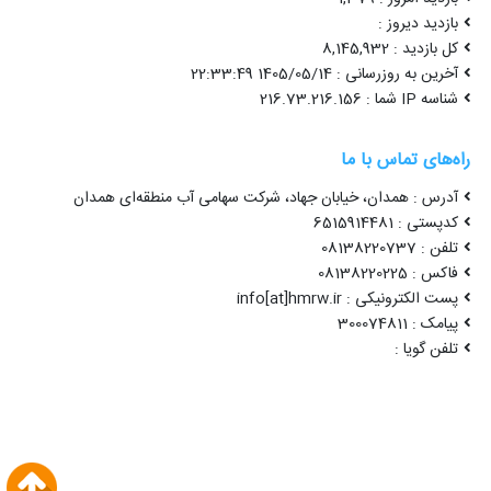
بازدید دیروز :
کل بازدید : 8,145,932
آخرین به روزرسانی : 1405/05/14 22:33:49
شناسه IP شما : 216.73.216.156
راه‌های تماس با ما
آدرس : همدان، خیابان جهاد، شرکت سهامی آب منطقه‌ای همدان
کدپستی : 6515914481
تلفن : 08138220737
فاکس : 08138220225
پست الکترونیکی : info[at]hmrw.ir
پیامک : 300074811
تلفن گویا :