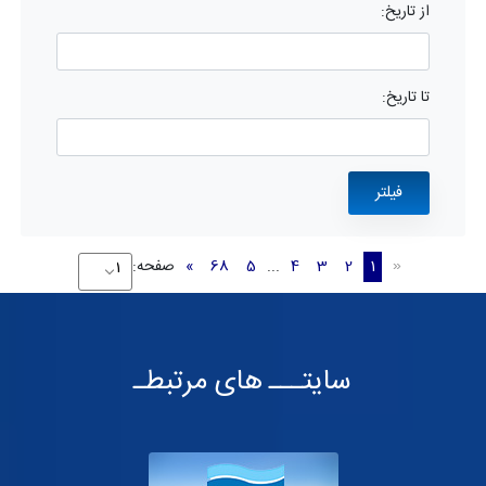
از تاریخ:
تا تاریخ:
1
2
3
4
...
5
68
»
صفحه:
«
سایتـــ های مرتبطـ