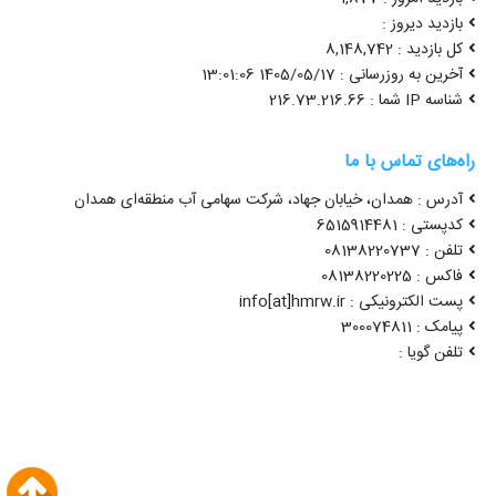
بازدید دیروز :
کل بازدید : 8,148,742
آخرین به روزرسانی : 1405/05/17 13:01:06
شناسه IP شما : 216.73.216.66
راه‌های تماس با ما
آدرس : همدان، خیابان جهاد، شرکت سهامی آب منطقه‌ای همدان
کدپستی : 6515914481
تلفن : 08138220737
فاکس : 08138220225
پست الکترونیکی : info[at]hmrw.ir
پیامک : 300074811
تلفن گویا :