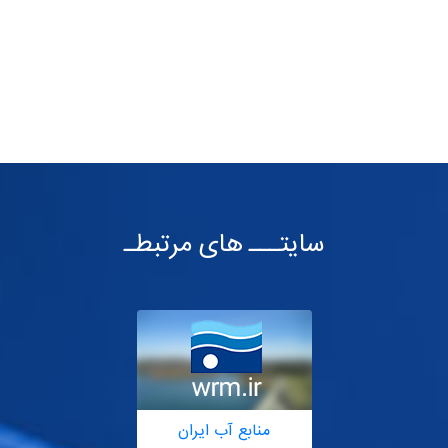
سایتـــ های مرتبطـ
منابع آب ایران