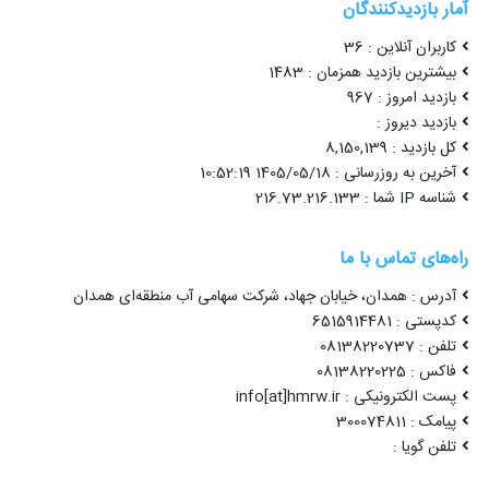
آمار بازدیدکنندگان
کاربران آنلاین : 36
بیشترین بازدید همزمان : 1483
بازدید امروز : 967
بازدید دیروز :
کل بازدید : 8,150,139
آخرین به روزرسانی : 1405/05/18 10:52:19
شناسه IP شما : 216.73.216.133
راه‌های تماس با ما
آدرس : همدان، خیابان جهاد، شرکت سهامی آب منطقه‌ای همدان
کدپستی : 6515914481
تلفن : 08138220737
فاکس : 08138220225
پست الکترونیکی : info[at]hmrw.ir
پیامک : 300074811
تلفن گویا :