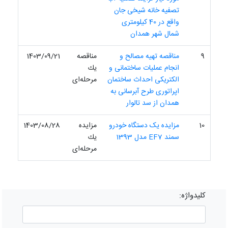
تصفیه خانه شیخی جان
واقع در 40 کیلومتری
شمال شهر همدان
9
مناقصه تهیه مصالح و
مناقصه
1403/09/21
انجام عملیات ساختمانی و
یك
الکتریکی احداث ساختمان
مرحله‌ای
اپراتوری طرح آبرسانی به
همدان از سد تالوار
10
مزایده یک دستگاه خودرو
مزایده
1403/08/28
سمند EF7 مدل 1393
یك
مرحله‌ای
کلیدواژه: