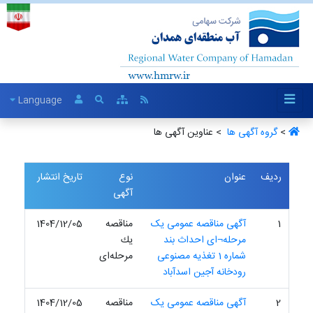
Language
>
گروه آگهی ها ‏
> عناوین آگهی ها
ردیف
عنوان
نوع
تاریخ انتشار
آگهی
1
آگهی مناقصه عمومی یک
مناقصه
1404/12/05
مرحله¬ای احداث بند
یك
شماره 1 تغذیه مصنوعی
مرحله‌ای
رودخانه آجین اسدآباد
2
آگهی مناقصه عمومی یک
مناقصه
1404/12/05