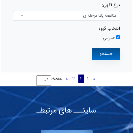
نوع آگهی:
انتخاب گروه:
عمومی
«
1
2
3
»
صفحه:
سایتـــ های مرتبطـ