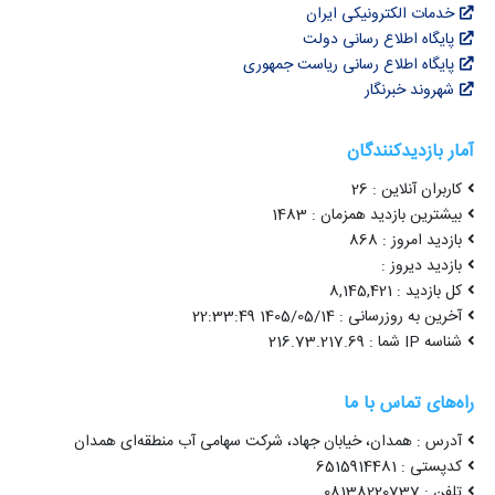
خدمات الکترونیکی ایران
پایگاه اطلاع رسانی دولت
پایگاه اطلاع رسانی ریاست جمهوری
شهروند خبرنگار
آمار بازدیدکنندگان
کاربران آنلاین : 26
بیشترین بازدید همزمان : 1483
بازدید امروز : 868
بازدید دیروز :
کل بازدید : 8,145,421
آخرین به روزرسانی : 1405/05/14 22:33:49
شناسه IP شما : 216.73.217.69
راه‌های تماس با ما
آدرس : همدان، خیابان جهاد، شرکت سهامی آب منطقه‌ای همدان
کدپستی : 6515914481
تلفن : 08138220737