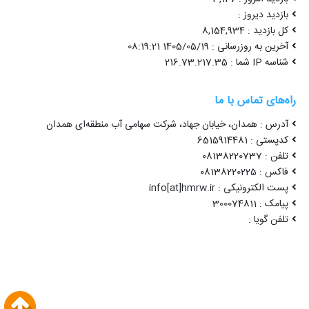
بازدید دیروز :
کل بازدید : 8,154,934
آخرین به روزرسانی : 1405/05/19 08:19:21
شناسه IP شما : 216.73.217.35
راه‌های تماس با ما
آدرس : همدان، خیابان جهاد، شرکت سهامی آب منطقه‌ای همدان
کدپستی : 6515914481
تلفن : 08138220737
فاکس : 08138220225
پست الکترونیکی : info[at]hmrw.ir
پیامک : 300074811
تلفن گویا :